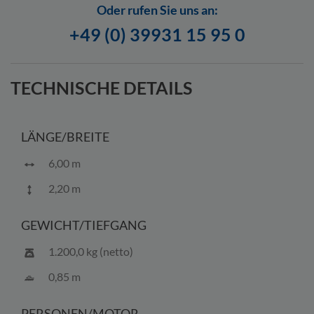
info@bootscenter-mueritz.de widerrufen.
Oder rufen Sie uns an:
+49 (0) 39931 15 95 0
TECHNISCHE DETAILS
LÄNGE/BREITE
6,00 m
2,20 m
GEWICHT/TIEFGANG
1.200,0 kg (netto)
0,85 m
PERSONEN/MOTOR