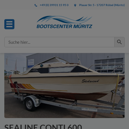
+49 (0) 39931 15 95 0
Plauer Str. 5 · 17207 Röbel (Müritz)
IHRE ANFRAGE
Search Button
Search
for:
Bitte füllen Sie alle mit * gekennzeichneten Felder aus.
Diese Angaben benötigen wir zur Bearbeitung Ihrer
Anfrage.
SEALINE CONTI 600