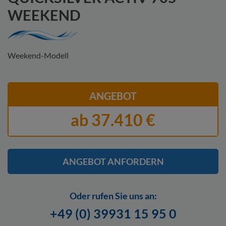
WEEKEND
Weekend-Modell
ANGEBOT
ab 37.410 €
ANGEBOT ANFORDERN
Oder rufen Sie uns an:
Hier finden Sie unsere
Datenschutzerklärung.
Ich stimme zu, dass
+49 (0) 39931 15 95 0
meine Angaben zur Kontaktaufnahme verwendet werden. Ich kann
meine Einwilligung jederzeit für die Zukunft per Mail an