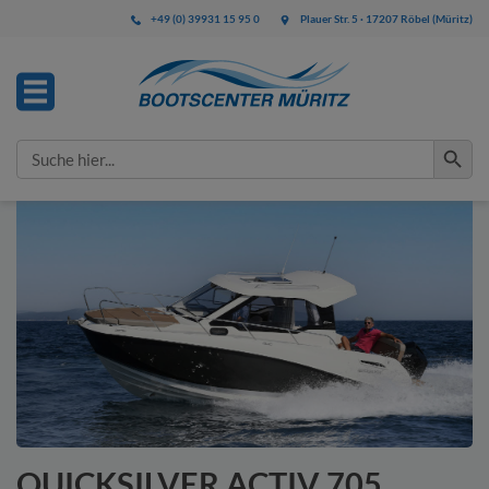
+49 (0) 39931 15 95 0
Plauer Str. 5 · 17207 Röbel (Müritz)
IHRE ANFRAGE
Search Button
Search
for:
Bitte füllen Sie alle mit * gekennzeichneten Felder aus.
Diese Angaben benötigen wir zur Bearbeitung Ihrer
Anfrage.
QUICKSILVER ACTIV 705