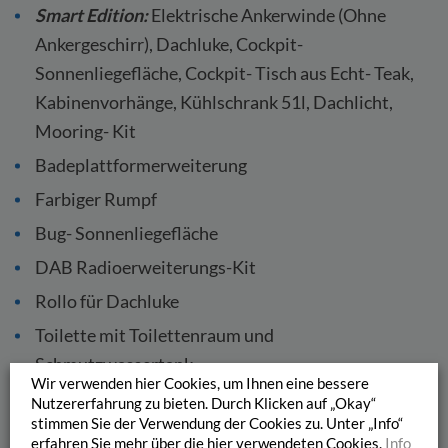
Smart Edition:
Elektrische Ankerwinde (Ohne
Ankergeschirr), Dachluke, Cockpit-
Sonnenliegefläche, Cockpit- Tisch aus Echt- Teak,
Kabinenvorhänge, Kühlschrank 51l, Dachlicht,
Mooring- Kit
Badeplattformerweiterung
Farbiger Rumpf
Bug- Sonnenliegefläche
DAB Radioerweiterungs-Kit
Rollo für Dachluke
Toilette mit Toilettenraum und
Schmutzwassertank
Wir verwenden hier Cookies, um Ihnen eine bessere
Bugstrahlruder
Nutzererfahrung zu bieten. Durch Klicken auf „Okay“
stimmen Sie der Verwendung der Cookies zu. Unter „Info“
Bimini mit Seitenteilen
erfahren Sie mehr über die hier verwendeten Cookies.
Info