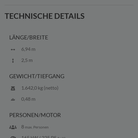
info@bootscenter-mueritz.de widerrufen.
TECHNISCHE DETAILS
LÄNGE/BREITE
6,94 m
2,5 m
GEWICHT/TIEFGANG
1.642,0 kg (netto)
0,48 m
PERSONEN/MOTOR
8
max. Personen
165 kW / 225 PS