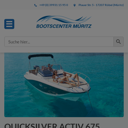
+49 (0) 39931 15 95 0
Plauer Str. 5 · 17207 Röbel (Müritz)
IHRE ANFRAGE
Search Button
Search
for:
Bitte füllen Sie alle mit * gekennzeichneten Felder aus.
Diese Angaben benötigen wir zur Bearbeitung Ihrer
Anfrage.
QUICKSILVER ACTIV 675