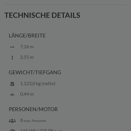
info@bootscenter-mueritz.de widerrufen.
TECHNISCHE DETAILS
LÄNGE/BREITE
7,16 m
2,55 m
GEWICHT/TIEFGANG
1.123,0 kg (netto)
0,44 m
PERSONEN/MOTOR
8
max. Personen
165 kW / 225 PS