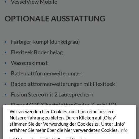
VesselView Mobile
OPTIONALE AUSSTATTUNG
Farbiger Rumpf (dunkelgrau)
Flexiteek Bodenbelag
Wasserskimast
Badeplattformerweiterungen
Badeplattformerweiterungen mit Flexiteek
Fusion Stereo mit 2 Lautsprechern
Simrad GPS/Chartplotter Cruise 7“ mit HDI
Wir verwenden hier Cookies, um Ihnen eine bessere
Transducer
Nutzererfahrung zu bieten. Durch Klicken auf „Okay“
DAB Radioerweiterungs-Kit mit Antenne
stimmen Sie der Verwendung der Cookies zu. Unter „Info“
erfahren Sie mehr über die hier verwendeten Cookies.
Info
Active Trim bis 150 PS