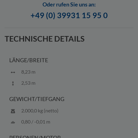
info@bootscenter-mueritz.de widerrufen.
Oder rufen Sie uns an:
+49 (0) 39931 15 95 0
TECHNISCHE DETAILS
LÄNGE/BREITE
8,23 m
2,53 m
GEWICHT/TIEFGANG
2.000,0 kg (netto)
0,80 / -0,01 m
PERSONEN/MOTOR