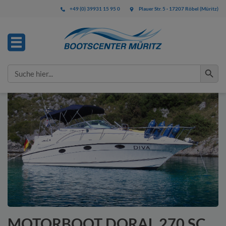
+49 (0) 39931 15 95 0
Plauer Str. 5 · 17207 Röbel (Müritz)
IHRE ANFRAGE
Search Button
Search
for:
Bitte füllen Sie alle mit * gekennzeichneten Felder aus.
Diese Angaben benötigen wir zur Bearbeitung Ihrer
Anfrage.
MOTORBOOT DORAL 270 SC,