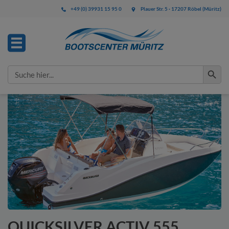
+49 (0) 39931 15 95 0
Plauer Str. 5 · 17207 Röbel (Müritz)
IHRE ANFRAGE
Search Button
Search
for:
Bitte füllen Sie alle mit * gekennzeichneten Felder aus.
Diese Angaben benötigen wir zur Bearbeitung Ihrer
Anfrage.
QUICKSILVER ACTIV 555