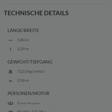
info@bootscenter-mueritz.de widerrufen.
TECHNISCHE DETAILS
LÄNGE/BREITE
5,84 m
2,29 m
GEWICHT/TIEFGANG
722,0 kg (netto)
0,36 m
PERSONEN/MOTOR
6
max. Personen
85 kW / 115 PS