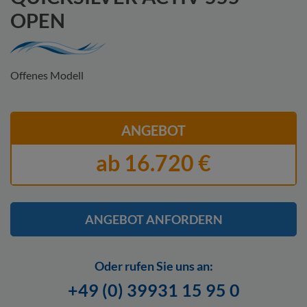
OPEN
Offenes Modell
ANGEBOT
ab 16.720 €
ANGEBOT ANFORDERN
Oder rufen Sie uns an:
Hier finden Sie unsere
Datenschutzerklärung.
Ich stimme zu, dass
+49 (0) 39931 15 95 0
meine Angaben zur Kontaktaufnahme verwendet werden. Ich kann
meine Einwilligung jederzeit für die Zukunft per Mail an