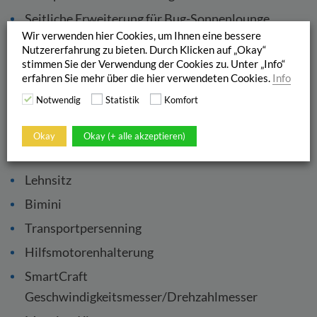
Seitliche Erweiterung für Bug-Sonnenlounge
Wir verwenden hier Cookies, um Ihnen eine bessere
Radio Fusion Stereo mit 2 Lautsprechern und USB-
Nutzererfahrung zu bieten. Durch Klicken auf „Okay“
Anschluss
stimmen Sie der Verwendung der Cookies zu. Unter „Info“
erfahren Sie mehr über die hier verwendeten Cookies.
Info
Simrad GPS/Chartplotter Cruise 7 mit HDI-
Notwendig
Statistik
Komfort
Transducer
DAB Radioerweiterungs-Kit mit Antenne
Okay
Okay (+ alle akzeptieren)
Active Trim
Lehnsitz
Bimini
Transportpersenning
Hilfsmotorenhalterung
SmartCraft
Geschwindigkeitsmesser/Drehzahlmesser