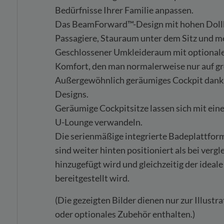
Bedürfnisse Ihrer Familie anpassen.
Das BeamForward™-Design mit hohen Dollbo
Passagiere, Stauraum unter dem Sitz und me
Geschlossener Umkleideraum mit optionaler
Komfort, den man normalerweise nur auf gr
Außergewöhnlich geräumiges Cockpit dank 
Designs.
Geräumige Cockpitsitze lassen sich mit eine
U-Lounge verwandeln.
Die serienmäßige integrierte Badeplattfor
sind weiter hinten positioniert als bei ve
hinzugefügt wird und gleichzeitig der ideal
bereitgestellt wird.
(Die gezeigten Bilder dienen nur zur Illust
oder optionales Zubehör enthalten.)