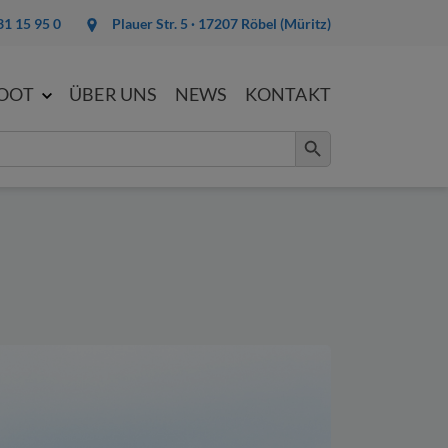
31 15 95 0
Plauer Str. 5 · 17207 Röbel (Müritz)
BOOT
ÜBER UNS
NEWS
KONTAKT
Search Button
er Anfrage.