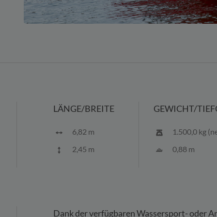
LÄNGE/BREITE
GEWICHT/TIE
6,82 m
1.500,0 kg (n
2,45 m
0,88 m
Dank der verfügbaren Wassersport- oder An