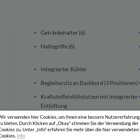
Getränkehalter (6)
Haltegriffe (6)
Integrierter Kühler
Begleitersitz an Backbord (3 Positionen)
Kraftstoffeinfüllstutzen mit integrierter
Entlüftung
Wir verwenden hier Cookies, um Ihnen eine bessere Nutzererfahrung
Batterieschalter
zu bieten. Durch Klicken auf „Okay“ stimmen Sie der Verwendung der
Cookies zu. Unter „Info“ erfahren Sie mehr über die hier verwendeten
12V Hupe
Cookies.
Info