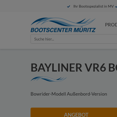
Ihr Bootsspezialist in MV
PRO
IHRE ANFRAGE
Search
for:
Bitte füllen Sie alle mit * gekennzeic
BAYLINER VR6 
Bowrider-Modell Außenbord-Version
ANGEBOT