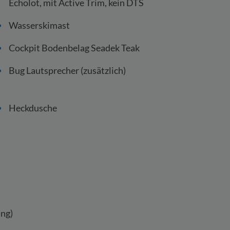
Echolot, mit Active Trim, kein DTS
Wasserskimast
Cockpit Bodenbelag Seadek Teak
Bug Lautsprecher (zusätzlich)
Heckdusche
ing)