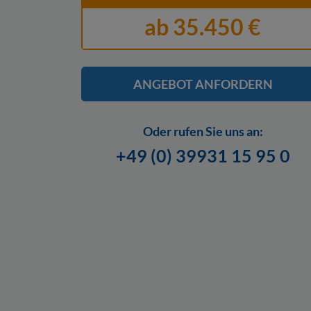
ab 35.450 €
ANGEBOT ANFORDERN
Oder rufen Sie uns an:
+49 (0) 39931 15 95 0
Hier finden Sie unsere
Datenschutzerklärung.
Mail an info@bootscenter-mueritz.de widerr