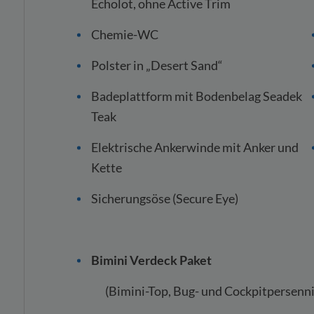
Echolot, ohne Active Trim
Chemie-WC
Polster in „Desert Sand“
Badeplattform mit Bodenbelag Seadek
Teak
Elektrische Ankerwinde mit Anker und
Kette
Sicherungsöse (Secure Eye)
Bimini Verdeck Paket
(Bimini-Top, Bug- und Cockpitpersenn