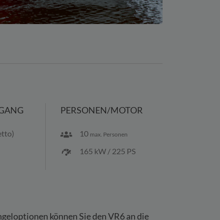
FGANG
PERSONEN/MOTOR
etto)
10
max. Personen
165 kW / 225 PS
geloptionen können Sie den VR6 an die