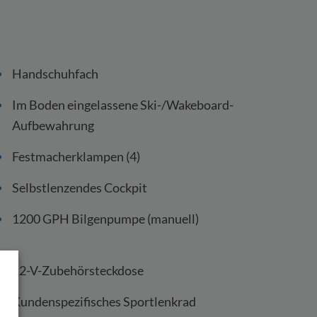
Handschuhfach
Im Boden eingelassene Ski-/Wakeboard-
Aufbewahrung
Festmacherklampen (4)
Selbstlenzendes Cockpit
1200 GPH Bilgenpumpe (manuell)
12-V-Zubehörsteckdose
Kundenspezifisches Sportlenkrad