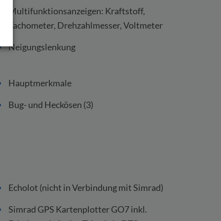
Multifunktionsanzeigen: Kraftstoff,
Tachometer, Drehzahlmesser, Voltmeter
Neigungslenkung
Hauptmerkmale
Bug- und Heckösen (3)
Echolot (nicht in Verbindung mit Simrad)
Simrad GPS Kartenplotter GO7 inkl.