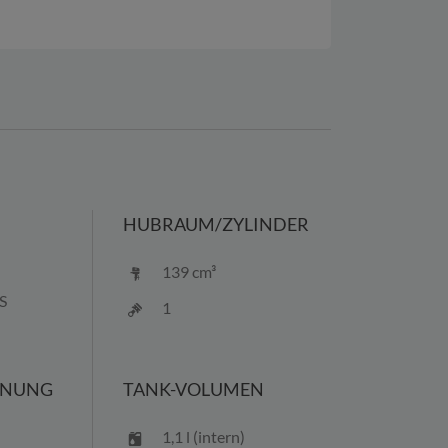
HUBRAUM/
ZYLINDER
139 cm³
PS
1
NNUNG
TANK-VOLUMEN
1,1 l (intern)