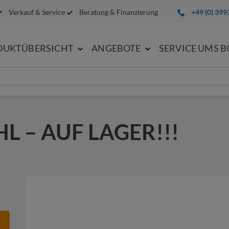
Verkauf & Service
Beratung & Finanzierung
+49 (0) 399
DUKTÜBERSICHT
ANGEBOTE
SERVICE UMS 
hneten Felder aus. Diese Angaben benötigen wir zur Bearbeitung Ihr
 – AUF LAGER!!!