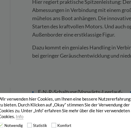
Hier regiert praktische Spitzenleistung: De
Abmessungen in Verbindung mit einem groß
mühelos ans Boot anhängen. Die innovative
Starten des kraftvollen Motors. Und auch o
Außenborder eine erstklassige Figur.
Dazu kommt ein geniales Handling in Verbi
bei geringer Geräuschentwicklung und nied
F-N-R-Schaltung (Vorwärts-Leerlauf-
Wir verwenden hier Cookies, um Ihnen eine bessere Nutzererfahrung
Rückwärts)
zu bieten. Durch Klicken auf „Okay“ stimmen Sie der Verwendung der
Cookies zu. Unter „Info“ erfahren Sie mehr über die hier verwendeten
Anschluss für externen Tank (Tank
Cookies.
Info
zusätzlich)
Notwendig
Statistik
Komfort