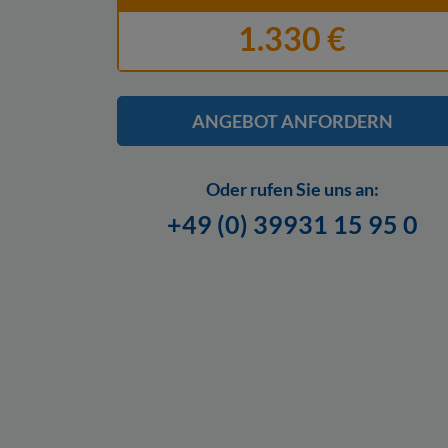
1.330 €
ANGEBOT ANFORDERN
Oder rufen Sie uns an:
+49 (0) 39931 15 95 0
Hier finden Sie unsere
Datenschutzerklärung.
Mail an info@bootscenter-mueritz.de widerr