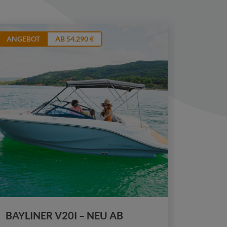
ANGEBOT
AB 54.290 €
ANGEB
BAYLINER V20I – NEU AB
BAYLI