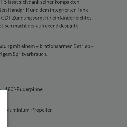
r F5 lässt sich dank seiner kompakten
en Handgriff und dem integrierten Tank
 CDI-Zündung sorgt für ein kinderleichtes
ptisch macht der aufregend designte
ndung mit einem vibrationsarmen Betrieb –
rigem Spritverbrauch.
180°-Ruderpinne
Aluminium-Propeller