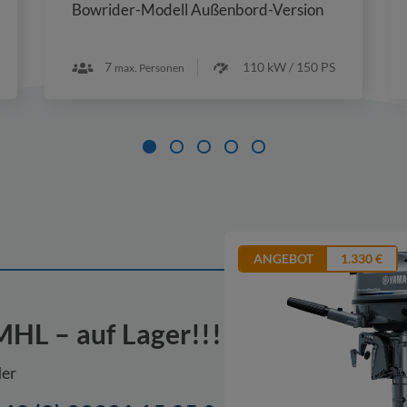
Bowrider-Modell Außenbord-Version
7
110 kW / 150 PS
max. Personen
ANGEBOT
1.330 €
HL – auf Lager!!!
er