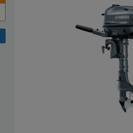
Ich stimme zu, dass meine Angaben zur Kontaktaufnahme verwendet werden. Ich kann m
ufen.