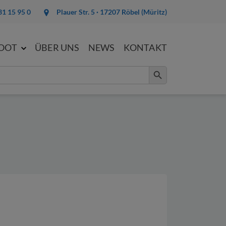
31 15 95 0
Plauer Str. 5 · 17207 Röbel (Müritz)
BOOT
ÜBER UNS
NEWS
KONTAKT
Search Button
er Anfrage.