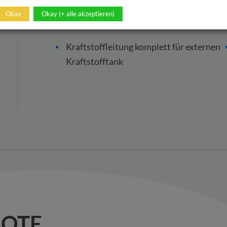
Okay
Okay (+ alle akzeptieren)
Kraftstoffleitung komplett für externen
Kraftstofftank
BOTE