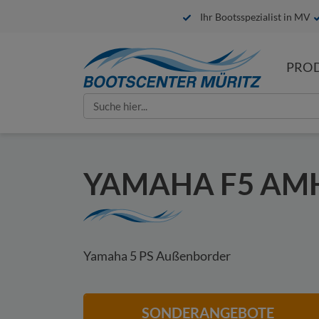
Ihr Bootsspezialist in MV
PRO
IHRE ANFRAGE
Search
for:
Bitte füllen Sie alle mit * gekennzeic
YAMAHA F5 AMHL
Yamaha 5 PS Außenborder
SONDERANGEBOTE