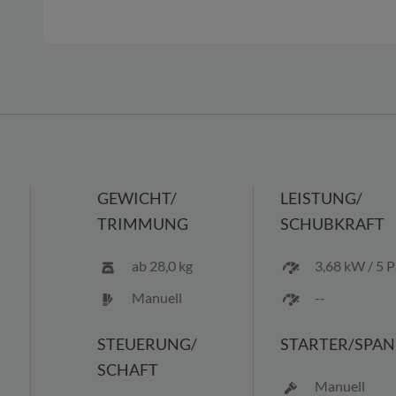
GEWICHT/
LEISTUNG/
TRIMMUNG
SCHUBKRAFT
ab 28,0 kg
3,68 kW / 5 
Manuell
--
STEUERUNG/
STARTER/
SPA
SCHAFT
Manuell