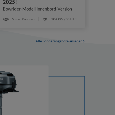
2025!
Bowrid
Bowrider-Modell Innenbord-Version
9
184 kW / 250 PS
10
max. Personen
Alle Sonderangebote ansehen