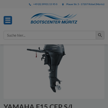
+49 (0) 39931 15 95 0
Plauer Str. 5 · 17207 Röbel (Müritz)
IHRE ANFRAGE
Search Button
Search
for:
Bitte füllen Sie alle mit * gekennzeichneten Felder aus.
Diese Angaben benötigen wir zur Bearbeitung Ihrer
Anfrage.
YAMAHA F15 CEP S/L