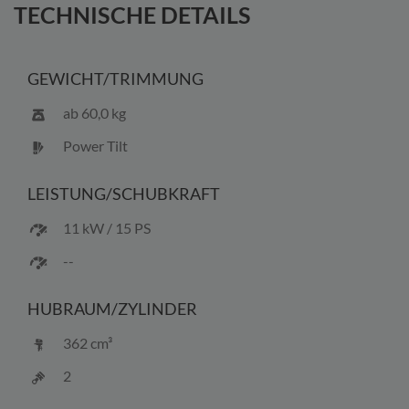
info@bootscenter-mueritz.de widerrufen.
TECHNISCHE DETAILS
GEWICHT/
TRIMMUNG
ab 60,0 kg
Power Tilt
LEISTUNG/
SCHUBKRAFT
11 kW / 15 PS
--
HUBRAUM/
ZYLINDER
362 cm³
2