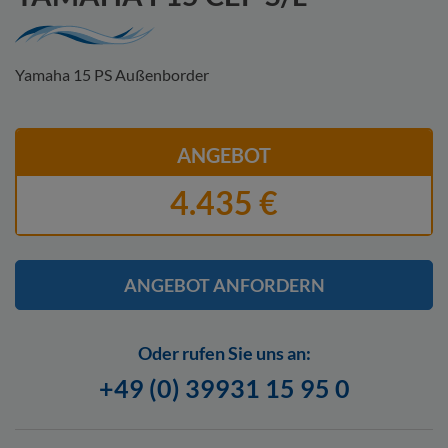
Yamaha 15 PS Außenborder
ANGEBOT
4.435 €
ANGEBOT ANFORDERN
Oder rufen Sie uns an:
+49 (0) 39931 15 95 0
Hier finden Sie unsere
Datenschutzerklärung.
Ich stimme zu, dass
meine Angaben zur Kontaktaufnahme verwendet werden. Ich kann
meine Einwilligung jederzeit für die Zukunft per Mail an