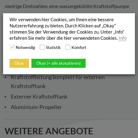
niedrige Drehzahlen, eine wassergekühlte Kraftstoffpumpe
und großvolumige Schalldämpfer.
Wir verwenden hier Cookies, um Ihnen eine bessere
Nutzererfahrung zu bieten. Durch Klicken auf „Okay“
stimmen Sie der Verwendung der Cookies zu. Unter „Info“
SERIENAUSSTATTUNG
erfahren Sie mehr über die hier verwendeten Cookies.
Info
Notwendig
Statistik
Komfort
Leistungsstarke Lichtmaschine
Okay
Okay (+ alle akzeptieren)
Flachwasser-Fahrstellung für ufernahe Fahrten
Kraftstoffleitung komplett für externen
Kraftstofftank
Externer Kraftstofftank
Aluminium-Propeller
WEITERE ANGEBOTE