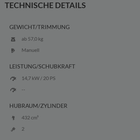
info@bootscenter-mueritz.de widerrufen.
TECHNISCHE DETAILS
GEWICHT/
TRIMMUNG
ab 57,0 kg
Manuell
LEISTUNG/
SCHUBKRAFT
14,7 kW / 20 PS
--
HUBRAUM/
ZYLINDER
432 cm³
2