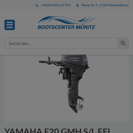
+49 (0) 39931 15 95 0
Plauer Str. 5 · 17207 Röbel (Müritz)
IHRE ANFRAGE
Search Button
Search
for:
Bitte füllen Sie alle mit * gekennzeichneten Felder aus.
Diese Angaben benötigen wir zur Bearbeitung Ihrer
Anfrage.
YAMAHA F20 GMH S/L EFI