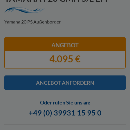
Yamaha 20 PS Außenborder
ANGEBOT
4.095 €
ANGEBOT ANFORDERN
Oder rufen Sie uns an:
+49 (0) 39931 15 95 0
Hier finden Sie unsere
Datenschutzerklärung.
Ich stimme zu, dass
meine Angaben zur Kontaktaufnahme verwendet werden. Ich kann
meine Einwilligung jederzeit für die Zukunft per Mail an