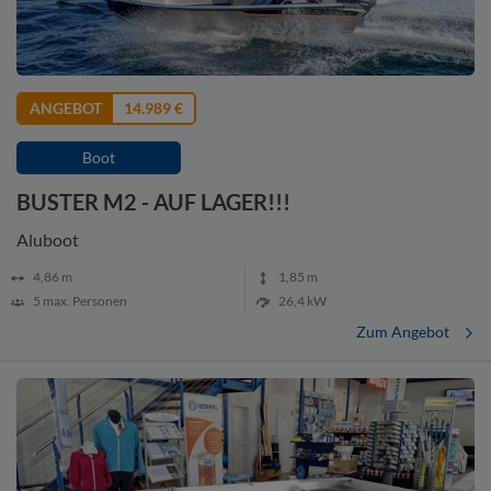
ANGEBOT
14.989 €
Boot
BUSTER M2 - AUF LAGER!!!
Aluboot
4,86
m
1,85
m
5
max. Personen
26,4 kW
Zum Angebot