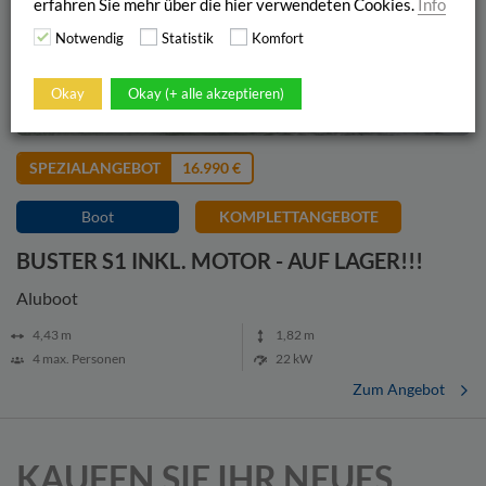
erfahren Sie mehr über die hier verwendeten Cookies.
Info
Notwendig
Statistik
Komfort
Okay
Okay (+ alle akzeptieren)
SPEZIALANGEBOT
16.990 €
Boot
KOMPLETTANGEBOTE
BUSTER S1 INKL. MOTOR - AUF LAGER!!!
Aluboot
4,43
m
1,82
m
4
max. Personen
22 kW
Zum Angebot
KAUFEN SIE IHR NEUES