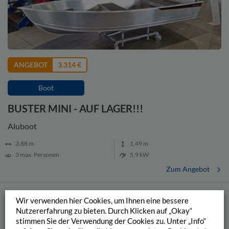
ANGEBOT
3.314 €
Boot
BUSTER MINI - AUF LAGER!!!
Aluboot
3,88
m
1,49
m
3
max. Personen
5,9 kW
Zum Angebot
Wir verwenden hier Cookies, um Ihnen eine bessere
Nutzererfahrung zu bieten. Durch Klicken auf „Okay“
stimmen Sie der Verwendung der Cookies zu. Unter „Info“