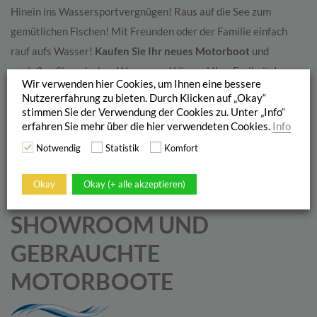
Hinein ins Wassersportvergnügen! Raus auf die See zum
gemütlichen Fischen! Mit Freunden oder der Familie einfach
rauf aufs Wasser!
Kaufen Sie Ihr neues Motorboot
und
genießen Sie zwischen Wasser und Himmel Ihre Freiheit. In
Wir verwenden hier Cookies, um Ihnen eine bessere
unserem Sortiment finden Sie Motorboote von Quicksilver,
Nutzererfahrung zu bieten. Durch Klicken auf „Okay“
Linder, Galia, Buster, Beneteau und Bayliner in verschiedenen
stimmen Sie der Verwendung der Cookies zu. Unter „Info“
erfahren Sie mehr über die hier verwendeten Cookies.
Info
Ausführungen. Vom rasanten Ausflügler mit geräumiger
Notwendig
Statistik
Komfort
Staufläche bis hin zum eleganten Urlauber mit Bordküche,
Sonnenlounge und Platz bis zu zehn Personen:
Wir erfüllen Ihre
Okay
Okay (+ alle akzeptieren)
Bootsträume.
SHOWROOM UND
GEBRAUCHTE
MOTORBOOTE